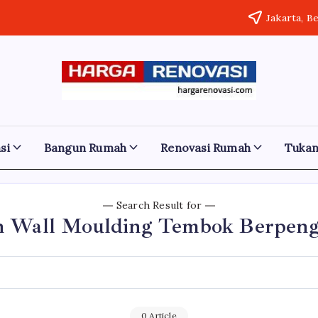
Jakarta, B
Harga
Jasa
Bangun
Renovasi
Rumah
dan
Bangun
Renovasi
si
Bangun Rumah
Renovasi Rumah
Tuka
Rumah
Rumah
Bekasi
-
Murah
Jakarta.-
Bali
Search Result for
Jakarta
n Wall Moulding Tembok Berpeng
Bekasi
Denpasar
0 Article