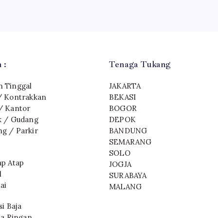
 :
Tenaga Tukang
 Tinggal
JAKARTA
/ Kontrakkan
BEKASI
/ Kantor
BOGOR
k / Gudang
DEPOK
g / Parkir
BANDUNG
SEMARANG
SOLO
ap Atap
JOGJA
l
SURABAYA
ai
MALANG
i Baja
ja Ringan