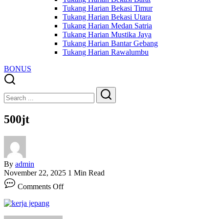
Tukang Harian Bekasi Timur
Tukang Harian Bekasi Utara
Tukang Harian Medan Satria
Tukang Harian Mustika Jaya
Tukang Harian Bantar Gebang
Tukang Harian Rawalumbu
BONUS
Close
Search
Search
500jt
By
admin
November 22, 2025
1 Min Read
on
Comments Off
500jt