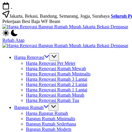
Skip
-
to
content
Jakarta, Bekasi, Bandung, Semarang, Jogja, Surabaya
Seluruh P
Pekerjaan Besi Baja WF Beam
H
Jasa
R
Bangun
B
Rehab Atap
Rumah
R
H
dan
M
Jasa
R
Renovasi
Ja
Bangun
B
Harga Renovasi
Rumah
B
Rumah
R
Harga Renovasi Per Meter
Bekasi
D
dan
M
Harga Renovasi Rumah Mewah
-
Renovasi
Ja
Harga Renovasi Rumah Minimalis
Jakarta.-
Rumah
B
Harga Renovasi Rumah 3 Lantai
Bali
Bekasi
D
Harga Renovasi Rumah 2 Lantai
-
Harga Renovasi Rumah 1 Lantai
Jakarta.-
Harga Renovasi Rumah Murah
Bali
Harga Renovasi Rumah Tua
Bangun Rumah
Harga Bangun Rumah
Bangun Rumah Minimalis
Bangun Rumah Sederhana
Bangun Rumah Modern