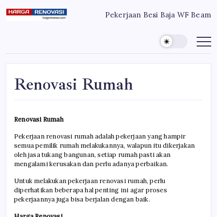
Skip
Pekerjaan Besi Baja WF Beam
to
Harga
Jasa
Bangun
content
Renovasi
Rumah
Bangun
dan
Renovasi
Rumah
Rumah
Murah
Bekasi
-
Jakarta
Jakarta.-
Renovasi Rumah
Bekasi
Bali
Denpasar
Renovasi Rumah
Pekerjaan renovasi rumah adalah pekerjaan yang hampir
semua pemilik rumah melakukannya, walapun itu dikerjakan
oleh jasa tukang bangunan, setiap rumah pasti akan
mengalami kerusakan dan perlu adanya perbaikan.
Untuk melakukan pekerjaan renovasi rumah, perlu
diperhatikan beberapa hal penting ini agar proses
pekerjaannya juga bisa berjalan dengan baik.
Harga Renovasi