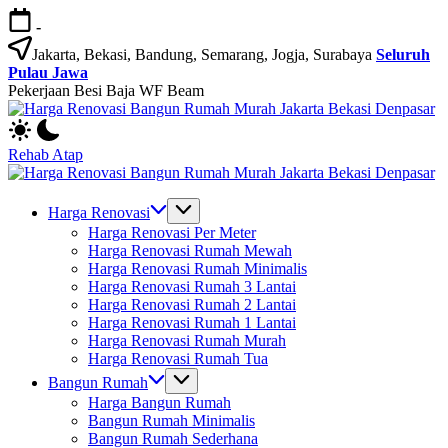
Skip
-
to
content
Jakarta, Bekasi, Bandung, Semarang, Jogja, Surabaya
Seluruh
Pulau Jawa
Pekerjaan Besi Baja WF Beam
H
Jasa
R
Bangun
B
Rehab Atap
Rumah
R
H
dan
M
Jasa
R
Renovasi
Ja
Bangun
B
Harga Renovasi
Rumah
B
Rumah
R
Harga Renovasi Per Meter
Bekasi
D
dan
M
Harga Renovasi Rumah Mewah
-
Renovasi
Ja
Harga Renovasi Rumah Minimalis
Jakarta.-
Rumah
B
Harga Renovasi Rumah 3 Lantai
Bali
Bekasi
D
Harga Renovasi Rumah 2 Lantai
-
Harga Renovasi Rumah 1 Lantai
Jakarta.-
Harga Renovasi Rumah Murah
Bali
Harga Renovasi Rumah Tua
Bangun Rumah
Harga Bangun Rumah
Bangun Rumah Minimalis
Bangun Rumah Sederhana