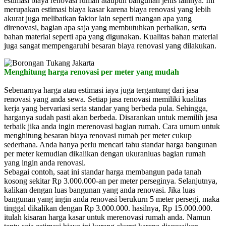
estimasi biaya renovasi rumah ataupun bangunan jenis lainnya. Ini
merupakan estimasi biaya kasar karena biaya renovasi yang lebih
akurat juga melibatkan faktor lain seperti ruangan apa yang
direnovasi, bagian apa saja yang membutuhkan perbaikan, serta
bahan material seperti apa yang digunakan. Kualitas bahan material
juga sangat mempengaruhi besaran biaya renovasi yang dilakukan.
Menghitung harga renovasi per meter yang mudah
Sebenarnya harga atau estimasi iaya juga tergantung dari jasa
renovasi yang anda sewa. Setiap jasa renovasi memiliki kualitas
kerja yang bervariasi serta standar yang berbeda pula. Sehingga,
harganya sudah pasti akan berbeda. Disarankan untuk memilih jasa
terbaik jika anda ingin merenovasi bagian rumah. Cara umum untuk
menghitung besaran biaya renovasi rumah per meter cukup
sederhana. Anda hanya perlu mencari tahu standar harga bangunan
per meter kemudian dikalikan dengan ukuranluas bagian rumah
yang ingin anda renovasi.
Sebagai contoh, saat ini standar harga membangun pada tanah
kosong sekitar Rp 3.000.000-an per meter perseginya. Selanjutnya,
kalikan dengan luas bangunan yang anda renovasi. Jika luas
bangunan yang ingin anda renovasi berukurn 5 meter persegi, maka
tinggal dikalikan dengan Rp 3.000.000. hasilnya, Rp 15.000.000.
itulah kisaran harga kasar untuk merenovasi rumah anda. Namun