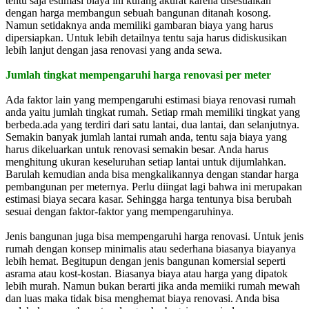
tentu saja estimasi biaya ini kurang akurat karena disesuaikan
dengan harga membangun sebuah bangunan ditanah kosong.
Namun setidaknya anda memiliki gambaran biaya yang harus
dipersiapkan. Untuk lebih detailnya tentu saja harus didiskusikan
lebih lanjut dengan jasa renovasi yang anda sewa.
Jumlah tingkat mempengaruhi harga renovasi per meter
Ada faktor lain yang mempengaruhi estimasi biaya renovasi rumah
anda yaitu jumlah tingkat rumah. Setiap rmah memiliki tingkat yang
berbeda.ada yang terdiri dari satu lantai, dua lantai, dan selanjutnya.
Semakin banyak jumlah lantai rumah anda, tentu saja biaya yang
harus dikeluarkan untuk renovasi semakin besar. Anda harus
menghitung ukuran keseluruhan setiap lantai untuk dijumlahkan.
Barulah kemudian anda bisa mengkalikannya dengan standar harga
pembangunan per meternya. Perlu diingat lagi bahwa ini merupakan
estimasi biaya secara kasar. Sehingga harga tentunya bisa berubah
sesuai dengan faktor-faktor yang mempengaruhinya.
Jenis bangunan juga bisa mempengaruhi harga renovasi. Untuk jenis
rumah dengan konsep minimalis atau sederhana biasanya biayanya
lebih hemat. Begitupun dengan jenis bangunan komersial seperti
asrama atau kost-kostan. Biasanya biaya atau harga yang dipatok
lebih murah. Namun bukan berarti jika anda memiiki rumah mewah
dan luas maka tidak bisa menghemat biaya renovasi. Anda bisa