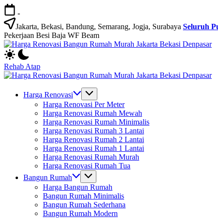
Skip
-
to
content
Jakarta, Bekasi, Bandung, Semarang, Jogja, Surabaya
Seluruh P
Pekerjaan Besi Baja WF Beam
H
Jasa
R
Bangun
B
Rehab Atap
Rumah
R
H
dan
M
Jasa
R
Renovasi
Ja
Bangun
B
Harga Renovasi
Rumah
B
Rumah
R
Harga Renovasi Per Meter
Bekasi
D
dan
M
Harga Renovasi Rumah Mewah
-
Renovasi
Ja
Harga Renovasi Rumah Minimalis
Jakarta.-
Rumah
B
Harga Renovasi Rumah 3 Lantai
Bali
Bekasi
D
Harga Renovasi Rumah 2 Lantai
-
Harga Renovasi Rumah 1 Lantai
Jakarta.-
Harga Renovasi Rumah Murah
Bali
Harga Renovasi Rumah Tua
Bangun Rumah
Harga Bangun Rumah
Bangun Rumah Minimalis
Bangun Rumah Sederhana
Bangun Rumah Modern