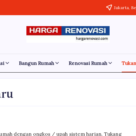
Jakarta, B
Harga
Jasa
Bangun
Renovasi
Rumah
dan
Bangun
Renovasi
si
Bangun Rumah
Renovasi Rumah
Tuka
Rumah
Rumah
Bekasi
-
Murah
Jakarta.-
Bali
aru
Jakarta
Bekasi
Denpasar
rumah dengan ongkos / upah sistem harian. Tukang