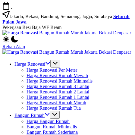
Skip
-
to
content
Jakarta, Bekasi, Bandung, Semarang, Jogja, Surabaya
Seluruh
Pulau Jawa
Pekerjaan Besi Baja WF Beam
H
Jasa
R
Bangun
B
Rehab Atap
Rumah
R
H
dan
M
Jasa
R
Renovasi
Ja
Bangun
B
Harga Renovasi
Rumah
B
Rumah
R
Harga Renovasi Per Meter
Bekasi
D
dan
M
Harga Renovasi Rumah Mewah
-
Renovasi
Ja
Harga Renovasi Rumah Minimalis
Jakarta.-
Rumah
B
Harga Renovasi Rumah 3 Lantai
Bali
Bekasi
D
Harga Renovasi Rumah 2 Lantai
-
Harga Renovasi Rumah 1 Lantai
Jakarta.-
Harga Renovasi Rumah Murah
Bali
Harga Renovasi Rumah Tua
Bangun Rumah
Harga Bangun Rumah
Bangun Rumah Minimalis
Bangun Rumah Sederhana