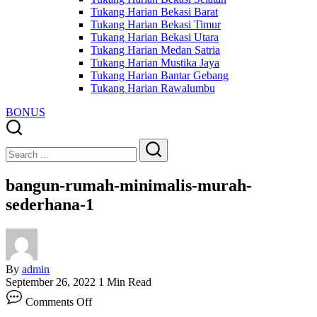
Tukang Harian Bekasi Barat
Tukang Harian Bekasi Timur
Tukang Harian Bekasi Utara
Tukang Harian Medan Satria
Tukang Harian Mustika Jaya
Tukang Harian Bantar Gebang
Tukang Harian Rawalumbu
BONUS
Close
Search
Search
bangun-rumah-minimalis-murah-
sederhana-1
By
admin
September 26, 2022
1 Min Read
on
Comments Off
bangun-