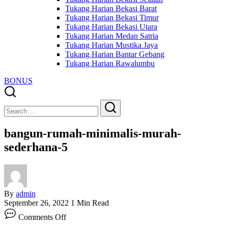
Tukang Harian Bekasi Barat
Tukang Harian Bekasi Timur
Tukang Harian Bekasi Utara
Tukang Harian Medan Satria
Tukang Harian Mustika Jaya
Tukang Harian Bantar Gebang
Tukang Harian Rawalumbu
BONUS
Close
Search
Search
bangun-rumah-minimalis-murah-
sederhana-5
By
admin
September 26, 2022
1 Min Read
on
Comments Off
bangun-