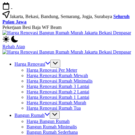
Skip
-
to
content
Jakarta, Bekasi, Bandung, Semarang, Jogja, Surabaya
Seluruh
Pulau Jawa
Pekerjaan Besi Baja WF Beam
H
Jasa
R
Bangun
B
Rehab Atap
Rumah
R
H
dan
M
Jasa
R
Renovasi
Ja
Bangun
B
Harga Renovasi
Rumah
B
Rumah
R
Harga Renovasi Per Meter
Bekasi
D
dan
M
Harga Renovasi Rumah Mewah
-
Renovasi
Ja
Harga Renovasi Rumah Minimalis
Jakarta.-
Rumah
B
Harga Renovasi Rumah 3 Lantai
Bali
Bekasi
D
Harga Renovasi Rumah 2 Lantai
-
Harga Renovasi Rumah 1 Lantai
Jakarta.-
Harga Renovasi Rumah Murah
Bali
Harga Renovasi Rumah Tua
Bangun Rumah
Harga Bangun Rumah
Bangun Rumah Minimalis
Bangun Rumah Sederhana