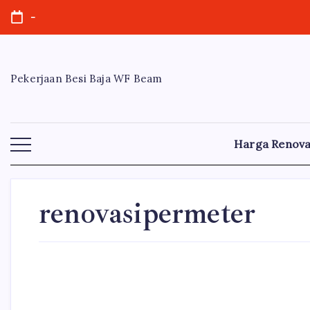
Skip
-
to
content
Pekerjaan Besi Baja WF Beam
Harga Renova
renovasipermeter