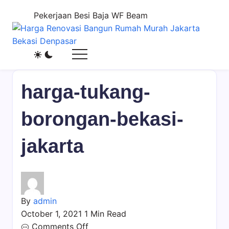
Skip
Pekerjaan Besi Baja WF Beam
to
content
Harga
Jasa
Renovasi
Bangun
Bangun
Rumah
harga-tukang-
Rumah
dan
Murah
Renovasi
borongan-bekasi-
Jakarta
Rumah
Bekasi
Bekasi
jakarta
Denpasar
-
Jakarta.-
Bali
By
admin
October 1, 2021
1 Min Read
on
Comments Off