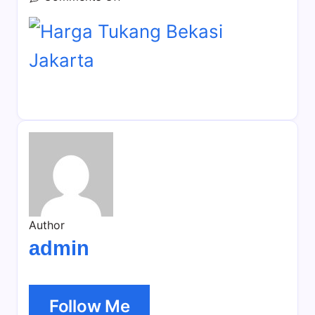
harga-
tukang-
borongan-
bekasi-
jakarta
Author
admin
Follow Me