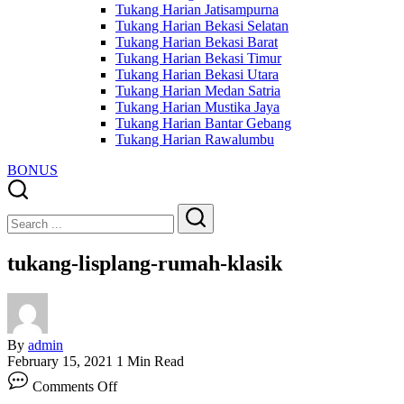
Tukang Harian Jatisampurna
Tukang Harian Bekasi Selatan
Tukang Harian Bekasi Barat
Tukang Harian Bekasi Timur
Tukang Harian Bekasi Utara
Tukang Harian Medan Satria
Tukang Harian Mustika Jaya
Tukang Harian Bantar Gebang
Tukang Harian Rawalumbu
BONUS
Close
Search
Search
tukang-lisplang-rumah-klasik
By
admin
February 15, 2021
1 Min Read
on
Comments Off
tukang-