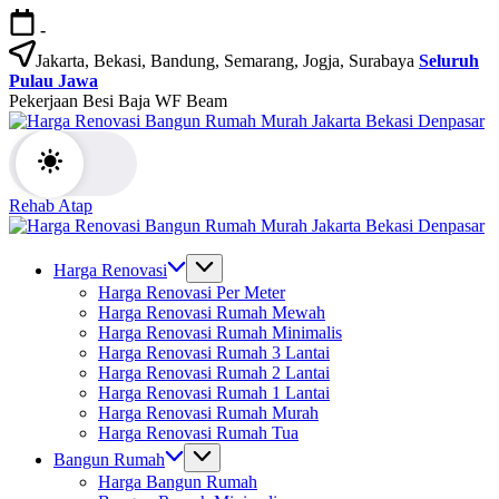
Skip
-
to
content
Jakarta, Bekasi, Bandung, Semarang, Jogja, Surabaya
Seluruh
Pulau Jawa
Pekerjaan Besi Baja WF Beam
H
Jasa
R
Bangun
B
Rumah
R
dan
M
Rehab Atap
Renovasi
Ja
H
Rumah
B
Jasa
R
Bekasi
D
Bangun
B
Harga Renovasi
-
Rumah
R
Harga Renovasi Per Meter
Jakarta.-
dan
M
Harga Renovasi Rumah Mewah
Bali
Renovasi
Ja
Harga Renovasi Rumah Minimalis
Rumah
B
Harga Renovasi Rumah 3 Lantai
Bekasi
D
Harga Renovasi Rumah 2 Lantai
-
Harga Renovasi Rumah 1 Lantai
Jakarta.-
Harga Renovasi Rumah Murah
Bali
Harga Renovasi Rumah Tua
Bangun Rumah
Harga Bangun Rumah