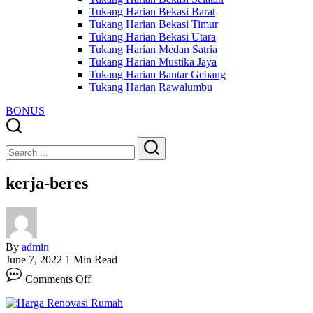
Tukang Harian Bekasi Barat
Tukang Harian Bekasi Timur
Tukang Harian Bekasi Utara
Tukang Harian Medan Satria
Tukang Harian Mustika Jaya
Tukang Harian Bantar Gebang
Tukang Harian Rawalumbu
BONUS
Close
Search
Search
kerja-beres
By
admin
June 7, 2022
1 Min Read
on
Comments Off
kerja-
beres