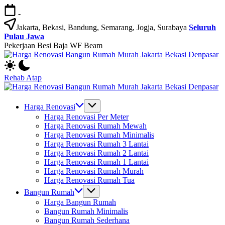
Skip
-
to
content
Jakarta, Bekasi, Bandung, Semarang, Jogja, Surabaya
Seluruh
Pulau Jawa
Pekerjaan Besi Baja WF Beam
H
Jasa
R
Bangun
B
Rehab Atap
Rumah
R
H
dan
M
Jasa
R
Renovasi
Ja
Bangun
B
Harga Renovasi
Rumah
B
Rumah
R
Harga Renovasi Per Meter
Bekasi
D
dan
M
Harga Renovasi Rumah Mewah
-
Renovasi
Ja
Harga Renovasi Rumah Minimalis
Jakarta.-
Rumah
B
Harga Renovasi Rumah 3 Lantai
Bali
Bekasi
D
Harga Renovasi Rumah 2 Lantai
-
Harga Renovasi Rumah 1 Lantai
Jakarta.-
Harga Renovasi Rumah Murah
Bali
Harga Renovasi Rumah Tua
Bangun Rumah
Harga Bangun Rumah
Bangun Rumah Minimalis
Bangun Rumah Sederhana