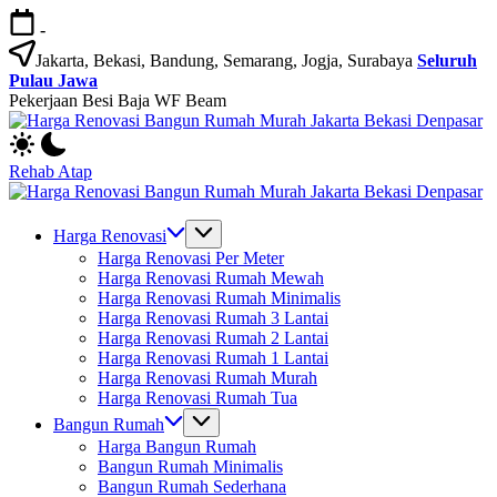
Skip
-
to
content
Jakarta, Bekasi, Bandung, Semarang, Jogja, Surabaya
Seluruh
Pulau Jawa
Pekerjaan Besi Baja WF Beam
H
Jasa
R
Bangun
B
Rehab Atap
Rumah
R
H
dan
M
Jasa
R
Renovasi
Ja
Bangun
B
Harga Renovasi
Rumah
B
Rumah
R
Harga Renovasi Per Meter
Bekasi
D
dan
M
Harga Renovasi Rumah Mewah
-
Renovasi
Ja
Harga Renovasi Rumah Minimalis
Jakarta.-
Rumah
B
Harga Renovasi Rumah 3 Lantai
Bali
Bekasi
D
Harga Renovasi Rumah 2 Lantai
-
Harga Renovasi Rumah 1 Lantai
Jakarta.-
Harga Renovasi Rumah Murah
Bali
Harga Renovasi Rumah Tua
Bangun Rumah
Harga Bangun Rumah
Bangun Rumah Minimalis
Bangun Rumah Sederhana