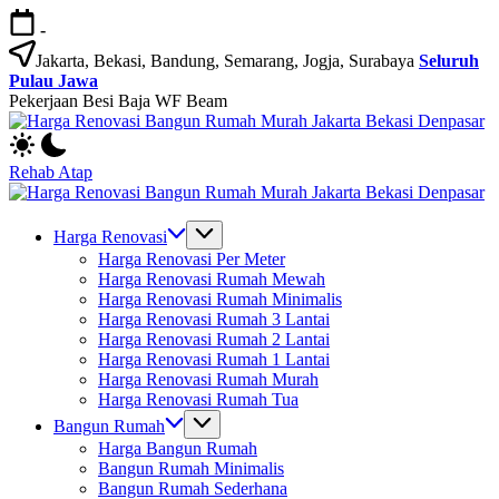
Skip
-
to
content
Jakarta, Bekasi, Bandung, Semarang, Jogja, Surabaya
Seluruh
Pulau Jawa
Pekerjaan Besi Baja WF Beam
H
Jasa
R
Bangun
B
Rehab Atap
Rumah
R
H
dan
M
Jasa
R
Renovasi
Ja
Bangun
B
Harga Renovasi
Rumah
B
Rumah
R
Harga Renovasi Per Meter
Bekasi
D
dan
M
Harga Renovasi Rumah Mewah
-
Renovasi
Ja
Harga Renovasi Rumah Minimalis
Jakarta.-
Rumah
B
Harga Renovasi Rumah 3 Lantai
Bali
Bekasi
D
Harga Renovasi Rumah 2 Lantai
-
Harga Renovasi Rumah 1 Lantai
Jakarta.-
Harga Renovasi Rumah Murah
Bali
Harga Renovasi Rumah Tua
Bangun Rumah
Harga Bangun Rumah
Bangun Rumah Minimalis
Bangun Rumah Sederhana