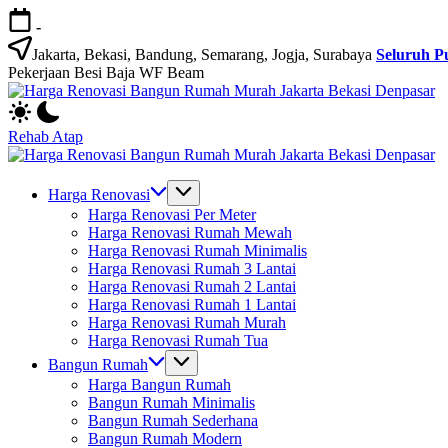
Skip
-
to
content
Jakarta, Bekasi, Bandung, Semarang, Jogja, Surabaya
Seluruh P
Pekerjaan Besi Baja WF Beam
H
Jasa
R
Bangun
B
Rehab Atap
Rumah
R
H
dan
M
Jasa
R
Renovasi
Ja
Bangun
B
Harga Renovasi
Rumah
B
Rumah
R
Harga Renovasi Per Meter
Bekasi
D
dan
M
Harga Renovasi Rumah Mewah
-
Renovasi
Ja
Harga Renovasi Rumah Minimalis
Jakarta.-
Rumah
B
Harga Renovasi Rumah 3 Lantai
Bali
Bekasi
D
Harga Renovasi Rumah 2 Lantai
-
Harga Renovasi Rumah 1 Lantai
Jakarta.-
Harga Renovasi Rumah Murah
Bali
Harga Renovasi Rumah Tua
Bangun Rumah
Harga Bangun Rumah
Bangun Rumah Minimalis
Bangun Rumah Sederhana
Bangun Rumah Modern