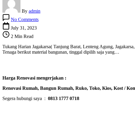
By
admin
on
No Comments
Tukang
Harian
July 31, 2023
Jagakarsa
2 Min Read
–
Jakarta
Tukang Harian Jagakarsa( Tanjung Barat, Lenteng Agung, Jagakarsa
Selatan
Tenaga berikut material bangunan, tinggal dipilih saja yang…
Harga Renovasi mengerjakan :
Renovasi Rumah, Bangun Rumah, Ruko, Toko, Kios, Kost / Kon
Segera hubungi saya :
0813 1777 0718