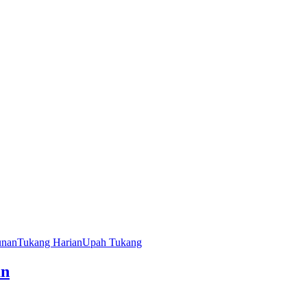
unan
Tukang Harian
Upah Tukang
an