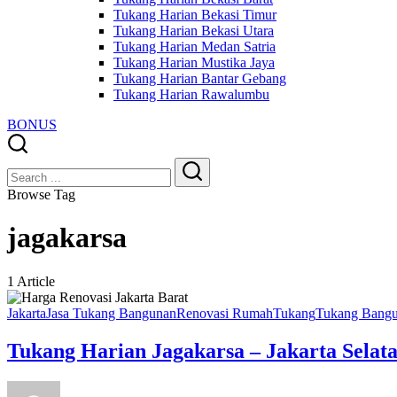
Tukang Harian Bekasi Timur
Tukang Harian Bekasi Utara
Tukang Harian Medan Satria
Tukang Harian Mustika Jaya
Tukang Harian Bantar Gebang
Tukang Harian Rawalumbu
BONUS
Close
Search
Search
Browse Tag
jagakarsa
1 Article
Jakarta
Jasa Tukang Bangunan
Renovasi Rumah
Tukang
Tukang Bang
Tukang Harian Jagakarsa – Jakarta Selat