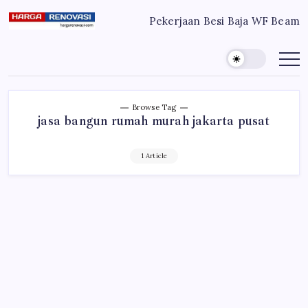
Skip
Pekerjaan Besi Baja WF Beam
to
Harga
Jasa
Bangun
content
Renovasi
Rumah
Bangun
dan
Renovasi
Rumah
Rumah
Murah
Bekasi
-
Jakarta
Jakarta.-
Browse Tag
Bekasi
Bali
jasa bangun rumah murah jakarta pusat
Denpasar
1 Article