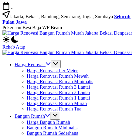
Skip
-
to
content
Jakarta, Bekasi, Bandung, Semarang, Jogja, Surabaya
Seluruh
Pulau Jawa
Pekerjaan Besi Baja WF Beam
H
Jasa
R
Bangun
B
Rehab Atap
Rumah
R
H
dan
M
Jasa
R
Renovasi
Ja
Bangun
B
Harga Renovasi
Rumah
B
Rumah
R
Harga Renovasi Per Meter
Bekasi
D
dan
M
Harga Renovasi Rumah Mewah
-
Renovasi
Ja
Harga Renovasi Rumah Minimalis
Jakarta.-
Rumah
B
Harga Renovasi Rumah 3 Lantai
Bali
Bekasi
D
Harga Renovasi Rumah 2 Lantai
-
Harga Renovasi Rumah 1 Lantai
Jakarta.-
Harga Renovasi Rumah Murah
Bali
Harga Renovasi Rumah Tua
Bangun Rumah
Harga Bangun Rumah
Bangun Rumah Minimalis
Bangun Rumah Sederhana