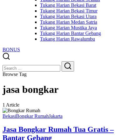
Tukang Harian Bekasi Barat
Tukang Harian Bekasi Timur
Tukang Harian Bekasi Utara
Tukang Harian Medan Satria
Tukang Harian Mustika Jaya
Tukang Harian Bantar Gebang
Tukang Harian Rawalumbu
BONUS
Close
Search
Search
Browse Tag
jasa bongkar
1 Article
Bekasi
Bongkar Rumah
Jakarta
Jasa Bongkar Rumah Tua Gratis –
Bantar Gebang