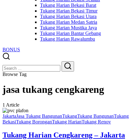
Tukang Harian Bekasi Barat
Tukang Harian Bekasi Timur
Tukang Harian Bekasi Utara
Tukang Harian Medan Satria
Tukang Harian Mustika Jaya
Tukang Harian Bantar Gebang
Tukang Harian Rawalumbu
BONUS
Close
Search
Search
Browse Tag
jasa tukang cengkareng
1 Article
Jakarta
Jasa Tukang Bangunan
Tukang
Tukang Bangunan
Tukang
Bekasi
Tukang Borongan
Tukang Harian
Tukang Renov
Tukang Harian Cengkareng – Jakarta