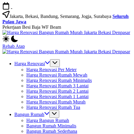
Skip
-
to
content
Jakarta, Bekasi, Bandung, Semarang, Jogja, Surabaya
Seluruh
Pulau Jawa
Pekerjaan Besi Baja WF Beam
H
Jasa
R
Bangun
B
Rehab Atap
Rumah
R
H
dan
M
Jasa
R
Renovasi
Ja
Bangun
B
Harga Renovasi
Rumah
B
Rumah
R
Harga Renovasi Per Meter
Bekasi
D
dan
M
Harga Renovasi Rumah Mewah
-
Renovasi
Ja
Harga Renovasi Rumah Minimalis
Jakarta.-
Rumah
B
Harga Renovasi Rumah 3 Lantai
Bali
Bekasi
D
Harga Renovasi Rumah 2 Lantai
-
Harga Renovasi Rumah 1 Lantai
Jakarta.-
Harga Renovasi Rumah Murah
Bali
Harga Renovasi Rumah Tua
Bangun Rumah
Harga Bangun Rumah
Bangun Rumah Minimalis
Bangun Rumah Sederhana