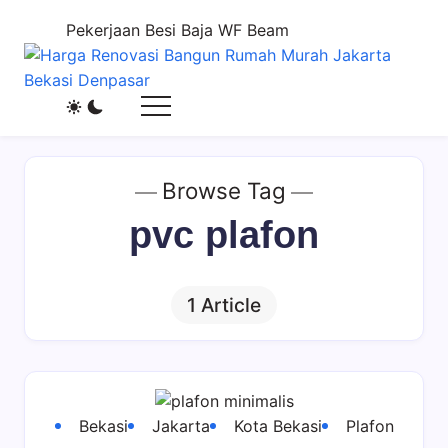
Skip
Pekerjaan Besi Baja WF Beam
to
content
Harga
Jasa
Renovasi
Bangun
Bangun
Rumah
Rumah
dan
Browse Tag
Murah
Renovasi
pvc plafon
Jakarta
Rumah
Bekasi
Bekasi
Denpasar
-
1 Article
Jakarta.-
Bali
Bekasi
Jakarta
Kota Bekasi
Plafon