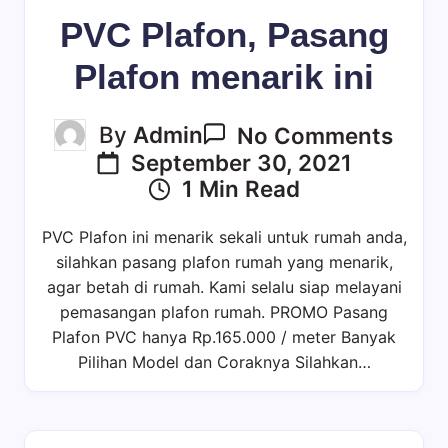
PVC Plafon, Pasang
Plafon menarik ini
On
By
Admin
No Comments
PVC
September 30, 2021
Plafo
1 Min Read
Pasa
Plaf
PVC Plafon ini menarik sekali untuk rumah anda,
Mena
silahkan pasang plafon rumah yang menarik,
Ini
agar betah di rumah. Kami selalu siap melayani
pemasangan plafon rumah. PROMO Pasang
Plafon PVC hanya Rp.165.000 / meter Banyak
Pilihan Model dan Coraknya Silahkan…