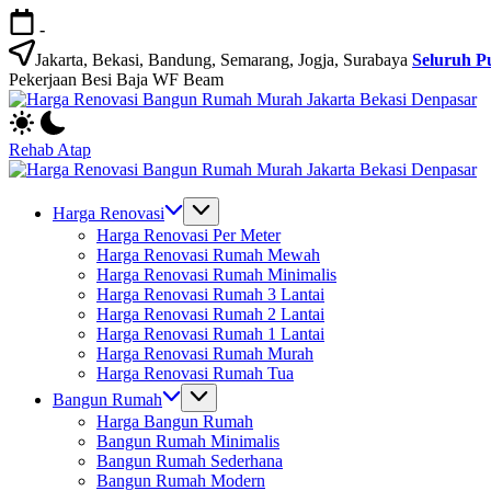
Skip
-
to
content
Jakarta, Bekasi, Bandung, Semarang, Jogja, Surabaya
Seluruh P
Pekerjaan Besi Baja WF Beam
H
Jasa
R
Bangun
B
Rehab Atap
Rumah
R
H
dan
M
Jasa
R
Renovasi
Ja
Bangun
B
Harga Renovasi
Rumah
B
Rumah
R
Harga Renovasi Per Meter
Bekasi
D
dan
M
Harga Renovasi Rumah Mewah
-
Renovasi
Ja
Harga Renovasi Rumah Minimalis
Jakarta.-
Rumah
B
Harga Renovasi Rumah 3 Lantai
Bali
Bekasi
D
Harga Renovasi Rumah 2 Lantai
-
Harga Renovasi Rumah 1 Lantai
Jakarta.-
Harga Renovasi Rumah Murah
Bali
Harga Renovasi Rumah Tua
Bangun Rumah
Harga Bangun Rumah
Bangun Rumah Minimalis
Bangun Rumah Sederhana
Bangun Rumah Modern