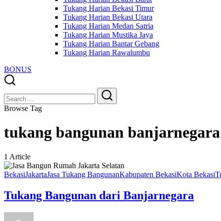
Tukang Harian Bekasi Timur
Tukang Harian Bekasi Utara
Tukang Harian Medan Satria
Tukang Harian Mustika Jaya
Tukang Harian Bantar Gebang
Tukang Harian Rawalumbu
BONUS
Close
Search
Search
Browse Tag
tukang bangunan banjarnegara
1 Article
Bekasi
Jakarta
Jasa Tukang Bangunan
Kabupaten Bekasi
Kota Bekasi
T
Tukang Bangunan dari Banjarnegara