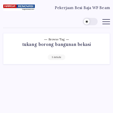
Skip
Pekerjaan Besi Baja WF Beam
to
Harga
Jasa
Bangun
content
Renovasi
Rumah
Bangun
dan
Renovasi
Rumah
Rumah
Murah
Bekasi
-
Jakarta
Jakarta.-
Browse Tag
Bekasi
Bali
tukang borong bangunan bekasi
Denpasar
1 Article