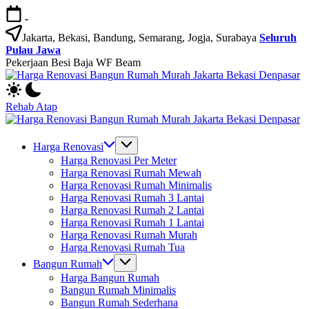
Skip
-
to
content
Jakarta, Bekasi, Bandung, Semarang, Jogja, Surabaya
Seluruh
Pulau Jawa
Pekerjaan Besi Baja WF Beam
H
Jasa
R
Bangun
B
Rehab Atap
Rumah
R
H
dan
M
Jasa
R
Renovasi
Ja
Bangun
B
Harga Renovasi
Rumah
B
Rumah
R
Harga Renovasi Per Meter
Bekasi
D
dan
M
Harga Renovasi Rumah Mewah
-
Renovasi
Ja
Harga Renovasi Rumah Minimalis
Jakarta.-
Rumah
B
Harga Renovasi Rumah 3 Lantai
Bali
Bekasi
D
Harga Renovasi Rumah 2 Lantai
-
Harga Renovasi Rumah 1 Lantai
Jakarta.-
Harga Renovasi Rumah Murah
Bali
Harga Renovasi Rumah Tua
Bangun Rumah
Harga Bangun Rumah
Bangun Rumah Minimalis
Bangun Rumah Sederhana