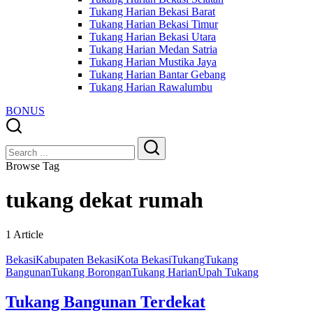
Tukang Harian Bekasi Barat
Tukang Harian Bekasi Timur
Tukang Harian Bekasi Utara
Tukang Harian Medan Satria
Tukang Harian Mustika Jaya
Tukang Harian Bantar Gebang
Tukang Harian Rawalumbu
BONUS
Close
Search
Search
Browse Tag
tukang dekat rumah
1 Article
Bekasi
Kabupaten Bekasi
Kota Bekasi
Tukang
Tukang
Bangunan
Tukang Borongan
Tukang Harian
Upah Tukang
Tukang Bangunan Terdekat