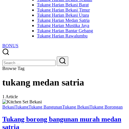
Tukang Harian Bekasi Barat
Tukang Harian Bekasi Timur
Tukang Harian Bekasi Utara
Tukang Harian Medan Satria
Tukang Harian Mustika Jaya
Tukang Harian Bantar Gebang
Tukang Harian Rawalumbu
BONUS
Close
Search
Search
Browse Tag
tukang medan satria
1 Article
Bekasi
Tukang
Tukang Bangunan
Tukang Bekasi
Tukang Borongan
Tukang borong bangunan murah medan
satria