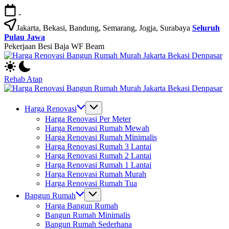
Skip
-
to
content
Jakarta, Bekasi, Bandung, Semarang, Jogja, Surabaya
Seluruh
Pulau Jawa
Pekerjaan Besi Baja WF Beam
H
Jasa
R
Bangun
B
Rehab Atap
Rumah
R
H
dan
M
Jasa
R
Renovasi
Ja
Bangun
B
Harga Renovasi
Rumah
B
Rumah
R
Harga Renovasi Per Meter
Bekasi
D
dan
M
Harga Renovasi Rumah Mewah
-
Renovasi
Ja
Harga Renovasi Rumah Minimalis
Jakarta.-
Rumah
B
Harga Renovasi Rumah 3 Lantai
Bali
Bekasi
D
Harga Renovasi Rumah 2 Lantai
-
Harga Renovasi Rumah 1 Lantai
Jakarta.-
Harga Renovasi Rumah Murah
Bali
Harga Renovasi Rumah Tua
Bangun Rumah
Harga Bangun Rumah
Bangun Rumah Minimalis
Bangun Rumah Sederhana