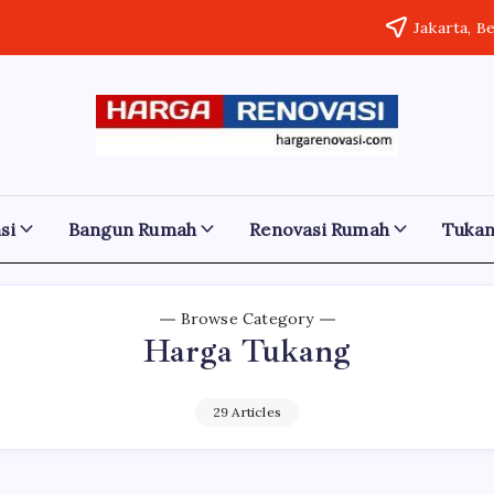
Jakarta, B
Harga
Jasa
Bangun
Renovasi
Rumah
dan
Bangun
Renovasi
si
Bangun Rumah
Renovasi Rumah
Tuka
Rumah
Rumah
Bekasi
-
Murah
Jakarta.-
Bali
Browse Category
Jakarta
Harga Tukang
Bekasi
Denpasar
29 Articles