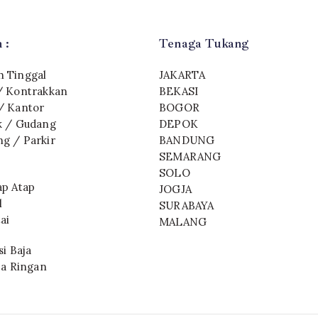
 :
Tenaga Tukang
 Tinggal
JAKARTA
/ Kontrakkan
BEKASI
/ Kantor
BOGOR
k / Gudang
DEPOK
g / Parkir
BANDUNG
SEMARANG
SOLO
ap Atap
JOGJA
l
SURABAYA
ai
MALANG
i Baja
ja Ringan