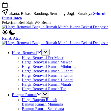
Skip
-
to
content
Jakarta, Bekasi, Bandung, Semarang, Jogja, Surabaya
Seluruh
Pulau Jawa
Pekerjaan Besi Baja WF Beam
H
Jasa
R
Bangun
B
Rehab Atap
Rumah
R
H
dan
M
Jasa
R
Renovasi
Ja
Bangun
B
Harga Renovasi
Rumah
B
Rumah
R
Harga Renovasi Per Meter
Bekasi
D
dan
M
Harga Renovasi Rumah Mewah
-
Renovasi
Ja
Harga Renovasi Rumah Minimalis
Jakarta.-
Rumah
B
Harga Renovasi Rumah 3 Lantai
Bali
Bekasi
D
Harga Renovasi Rumah 2 Lantai
-
Harga Renovasi Rumah 1 Lantai
Jakarta.-
Harga Renovasi Rumah Murah
Bali
Harga Renovasi Rumah Tua
Bangun Rumah
Harga Bangun Rumah
Bangun Rumah Minimalis
Bangun Rumah Sederhana