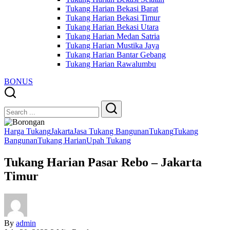
Tukang Harian Bekasi Barat
Tukang Harian Bekasi Timur
Tukang Harian Bekasi Utara
Tukang Harian Medan Satria
Tukang Harian Mustika Jaya
Tukang Harian Bantar Gebang
Tukang Harian Rawalumbu
BONUS
Close
Search
Search
Harga Tukang
Jakarta
Jasa Tukang Bangunan
Tukang
Tukang
Bangunan
Tukang Harian
Upah Tukang
Tukang Harian Pasar Rebo – Jakarta
Timur
By
admin