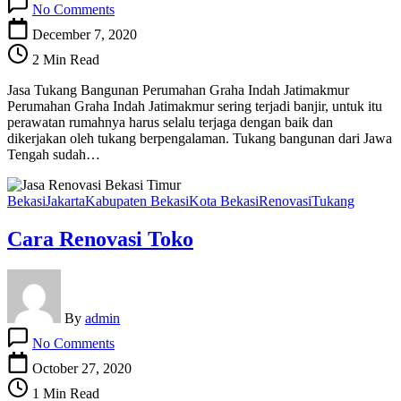
No Comments
Jasa
Tukang
December 7, 2020
Bangunan
2 Min Read
Perumahan
Graha
Jasa Tukang Bangunan Perumahan Graha Indah Jatimakmur
Indah
Perumahan Graha Indah Jatimakmur sering terjadi banjir, untuk itu
Jatimakmur
perawatan rumahnya harus selalu terjaga dengan baik dan
dikerjakan oleh tukang berpengalaman. Tukang bangunan dari Jawa
Tengah sudah…
Bekasi
Jakarta
Kabupaten Bekasi
Kota Bekasi
Renovasi
Tukang
Cara Renovasi Toko
By
admin
on
No Comments
Cara
Renovasi
October 27, 2020
Toko
1 Min Read