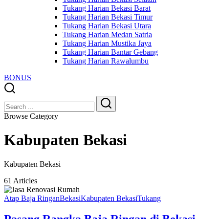
Tukang Harian Bekasi Barat
Tukang Harian Bekasi Timur
Tukang Harian Bekasi Utara
Tukang Harian Medan Satria
Tukang Harian Mustika Jaya
Tukang Harian Bantar Gebang
Tukang Harian Rawalumbu
BONUS
Close
Search
Search
Browse Category
Kabupaten Bekasi
Kabupaten Bekasi
61 Articles
Atap Baja Ringan
Bekasi
Kabupaten Bekasi
Tukang
Pasang Rangka Baja Ringan di Bekasi