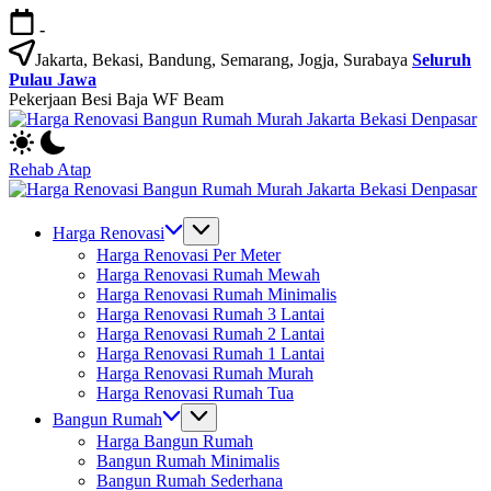
Skip
-
to
content
Jakarta, Bekasi, Bandung, Semarang, Jogja, Surabaya
Seluruh
Pulau Jawa
Pekerjaan Besi Baja WF Beam
H
Jasa
R
Bangun
B
Rehab Atap
Rumah
R
H
dan
M
Jasa
R
Renovasi
Ja
Bangun
B
Harga Renovasi
Rumah
B
Rumah
R
Harga Renovasi Per Meter
Bekasi
D
dan
M
Harga Renovasi Rumah Mewah
-
Renovasi
Ja
Harga Renovasi Rumah Minimalis
Jakarta.-
Rumah
B
Harga Renovasi Rumah 3 Lantai
Bali
Bekasi
D
Harga Renovasi Rumah 2 Lantai
-
Harga Renovasi Rumah 1 Lantai
Jakarta.-
Harga Renovasi Rumah Murah
Bali
Harga Renovasi Rumah Tua
Bangun Rumah
Harga Bangun Rumah
Bangun Rumah Minimalis
Bangun Rumah Sederhana