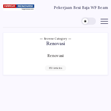
Skip
Pekerjaan Besi Baja WF Beam
to
Harga
Jasa
Bangun
content
Renovasi
Rumah
Bangun
dan
Renovasi
Rumah
Rumah
Murah
Bekasi
-
Jakarta
Jakarta.-
Browse Category
Bekasi
Bali
Renovasi
Denpasar
Renovasi
153 Articles