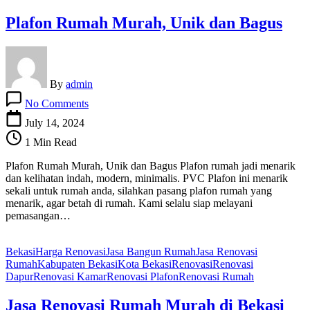
Plafon Rumah Murah, Unik dan Bagus
By
admin
on
No Comments
Plafon
Rumah
July 14, 2024
Murah,
1 Min Read
Unik
dan
Plafon Rumah Murah, Unik dan Bagus Plafon rumah jadi menarik
Bagus
dan kelihatan indah, modern, minimalis. PVC Plafon ini menarik
sekali untuk rumah anda, silahkan pasang plafon rumah yang
menarik, agar betah di rumah. Kami selalu siap melayani
pemasangan…
Bekasi
Harga Renovasi
Jasa Bangun Rumah
Jasa Renovasi
Rumah
Kabupaten Bekasi
Kota Bekasi
Renovasi
Renovasi
Dapur
Renovasi Kamar
Renovasi Plafon
Renovasi Rumah
Jasa Renovasi Rumah Murah di Bekasi