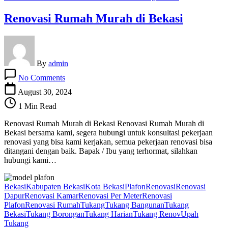
Renovasi Rumah Murah di Bekasi
By
admin
on
No Comments
Renovasi
Rumah
August 30, 2024
Murah
1 Min Read
di
Bekasi
Renovasi Rumah Murah di Bekasi Renovasi Rumah Murah di
Bekasi bersama kami, segera hubungi untuk konsultasi pekerjaan
renovasi yang bisa kami kerjakan, semua pekerjaan renovasi bisa
ditangani dengan baik. Bapak / Ibu yang terhormat, silahkan
hubungi kami…
Bekasi
Kabupaten Bekasi
Kota Bekasi
Plafon
Renovasi
Renovasi
Dapur
Renovasi Kamar
Renovasi Per Meter
Renovasi
Plafon
Renovasi Rumah
Tukang
Tukang Bangunan
Tukang
Bekasi
Tukang Borongan
Tukang Harian
Tukang Renov
Upah
Tukang