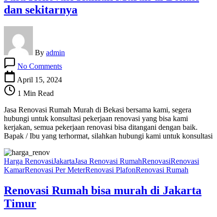
dan sekitarnya
By
admin
on
No Comments
Jasa
Renovasi
April 15, 2024
Rumah
1 Min Read
Murah
di
Jasa Renovasi Rumah Murah di Bekasi bersama kami, segera
Bekasi
hubungi untuk konsultasi pekerjaan renovasi yang bisa kami
dan
kerjakan, semua pekerjaan renovasi bisa ditangani dengan baik.
sekitarnya
Bapak / Ibu yang terhormat, silahkan hubungi kami untuk konsultasi
Harga Renovasi
Jakarta
Jasa Renovasi Rumah
Renovasi
Renovasi
Kamar
Renovasi Per Meter
Renovasi Plafon
Renovasi Rumah
Renovasi Rumah bisa murah di Jakarta
Timur