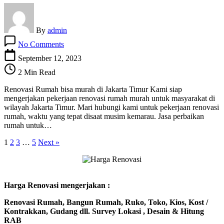
By
admin
on
No Comments
Renovasi
Rumah
September 12, 2023
bisa
2 Min Read
murah
di
Renovasi Rumah bisa murah di Jakarta Timur Kami siap
Jakarta
mengerjakan pekerjaan renovasi rumah murah untuk masyarakat di
Timur
wilayah Jakarta Timur. Mari hubungi kami untuk pekerjaan renovasi
rumah, waktu yang tepat disaat musim kemarau. Jasa perbaikan
rumah untuk…
1
2
3
…
5
Next »
Harga Renovasi mengerjakan :
Renovasi Rumah, Bangun Rumah, Ruko, Toko, Kios, Kost /
Kontrakkan, Gudang dll. Survey Lokasi , Desain & Hitung
RAB