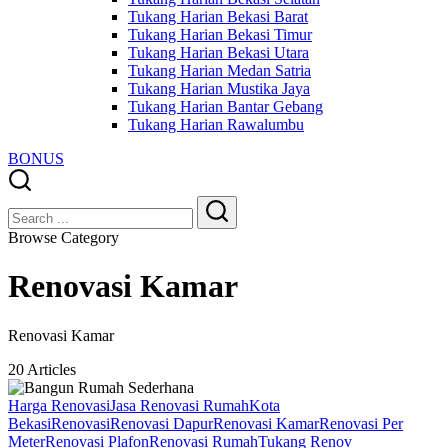
Tukang Harian Bekasi Barat
Tukang Harian Bekasi Timur
Tukang Harian Bekasi Utara
Tukang Harian Medan Satria
Tukang Harian Mustika Jaya
Tukang Harian Bantar Gebang
Tukang Harian Rawalumbu
BONUS
Close
Search
Search
Browse Category
Renovasi Kamar
Renovasi Kamar
20 Articles
Harga Renovasi
Jasa Renovasi Rumah
Kota
Bekasi
Renovasi
Renovasi Dapur
Renovasi Kamar
Renovasi Per
Meter
Renovasi Plafon
Renovasi Rumah
Tukang Renov