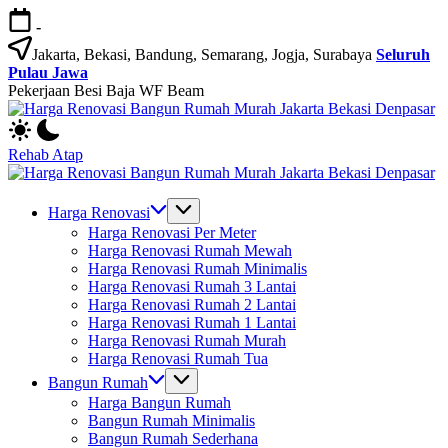
Skip
-
to
content
Jakarta, Bekasi, Bandung, Semarang, Jogja, Surabaya
Seluruh
Pulau Jawa
Pekerjaan Besi Baja WF Beam
H
Jasa
R
Bangun
B
Rehab Atap
Rumah
R
H
dan
M
Jasa
R
Renovasi
Ja
Bangun
B
Harga Renovasi
Rumah
B
Rumah
R
Harga Renovasi Per Meter
Bekasi
D
dan
M
Harga Renovasi Rumah Mewah
-
Renovasi
Ja
Harga Renovasi Rumah Minimalis
Jakarta.-
Rumah
B
Harga Renovasi Rumah 3 Lantai
Bali
Bekasi
D
Harga Renovasi Rumah 2 Lantai
-
Harga Renovasi Rumah 1 Lantai
Jakarta.-
Harga Renovasi Rumah Murah
Bali
Harga Renovasi Rumah Tua
Bangun Rumah
Harga Bangun Rumah
Bangun Rumah Minimalis
Bangun Rumah Sederhana