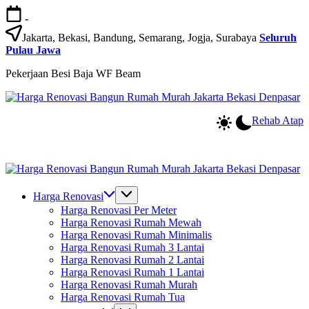
Skip
-
to
content
Jakarta, Bekasi, Bandung, Semarang, Jogja, Surabaya
Seluruh
Pulau Jawa
Pekerjaan Besi Baja WF Beam
Harga
Jasa
Renovasi
Bangun
Rehab Atap
Bangun
Rumah
Rumah
dan
Murah
Renovasi
Jakarta
Rumah
Harga
Jasa
Bekasi
Bekasi
Renovasi
Bangun
Denpasar
-
Harga Renovasi
Bangun
Rumah
Jakarta.-
Harga Renovasi Per Meter
Rumah
dan
Bali
Harga Renovasi Rumah Mewah
Murah
Renovasi
Harga Renovasi Rumah Minimalis
Jakarta
Rumah
Harga Renovasi Rumah 3 Lantai
Bekasi
Bekasi
Harga Renovasi Rumah 2 Lantai
Denpasar
-
Harga Renovasi Rumah 1 Lantai
Jakarta.-
Harga Renovasi Rumah Murah
Bali
Harga Renovasi Rumah Tua