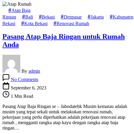
Atap Baja
Ringan
Bali
Bekasi
Denpasar
Jakarta
Kabupaten
Bekasi
Kota Bekasi
Renovasi Rumah
Pasang Atap Baja Ringan untuk Rumah
Anda
By
admin
on
No Comments
Pasang
Atap
September 6, 2023
Baja
1 Min Read
Ringan
untuk
Pasang Atap Baja Ringan se – Jabodatebk Musim kemarau adalah
Rumah
musim yang tepat sekali untuk melakukan renovasi rumah,
Anda
pekerjaan yang perlu diperhatikan adalah pekerjaan renovasi atap
rumah , mengganti rangka atap kayu dengan rangka atap baja
ringan…