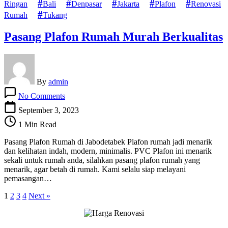
Ringan
Bali
Denpasar
Jakarta
Plafon
Renovasi
Rumah
Tukang
Pasang Plafon Rumah Murah Berkualitas
By
admin
on
No Comments
Pasang
Plafon
September 3, 2023
Rumah
1 Min Read
Murah
Berkualitas
Pasang Plafon Rumah di Jabodetabek Plafon rumah jadi menarik
dan kelihatan indah, modern, minimalis. PVC Plafon ini menarik
sekali untuk rumah anda, silahkan pasang plafon rumah yang
menarik, agar betah di rumah. Kami selalu siap melayani
pemasangan…
1
2
3
4
Next »