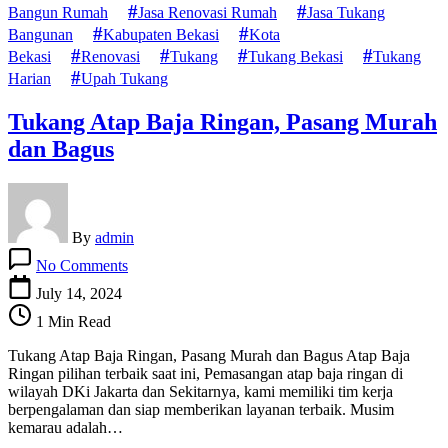
Bangun Rumah
Jasa Renovasi Rumah
Jasa Tukang
Bangunan
Kabupaten Bekasi
Kota
Bekasi
Renovasi
Tukang
Tukang Bekasi
Tukang
Harian
Upah Tukang
Tukang Atap Baja Ringan, Pasang Murah
dan Bagus
By
admin
on
No Comments
Tukang
Atap
July 14, 2024
Baja
1 Min Read
Ringan,
Pasang
Tukang Atap Baja Ringan, Pasang Murah dan Bagus Atap Baja
Murah
Ringan pilihan terbaik saat ini, Pemasangan atap baja ringan di
dan
wilayah DKi Jakarta dan Sekitarnya, kami memiliki tim kerja
Bagus
berpengalaman dan siap memberikan layanan terbaik. Musim
kemarau adalah…