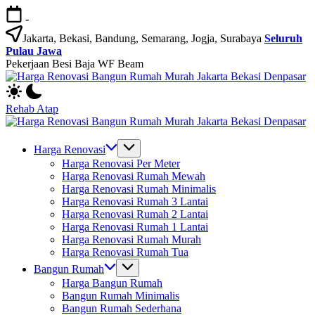
Skip
-
to
content
Jakarta, Bekasi, Bandung, Semarang, Jogja, Surabaya
Seluruh
Pulau Jawa
Pekerjaan Besi Baja WF Beam
H
Jasa
R
Bangun
B
Rehab Atap
Rumah
R
H
dan
M
Jasa
R
Renovasi
Ja
Bangun
B
Harga Renovasi
Rumah
B
Rumah
R
Harga Renovasi Per Meter
Bekasi
D
dan
M
Harga Renovasi Rumah Mewah
-
Renovasi
Ja
Harga Renovasi Rumah Minimalis
Jakarta.-
Rumah
B
Harga Renovasi Rumah 3 Lantai
Bali
Bekasi
D
Harga Renovasi Rumah 2 Lantai
-
Harga Renovasi Rumah 1 Lantai
Jakarta.-
Harga Renovasi Rumah Murah
Bali
Harga Renovasi Rumah Tua
Bangun Rumah
Harga Bangun Rumah
Bangun Rumah Minimalis
Bangun Rumah Sederhana