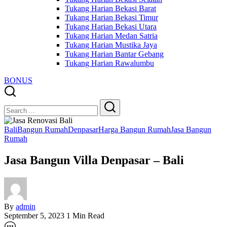
Tukang Harian Bekasi Barat
Tukang Harian Bekasi Timur
Tukang Harian Bekasi Utara
Tukang Harian Medan Satria
Tukang Harian Mustika Jaya
Tukang Harian Bantar Gebang
Tukang Harian Rawalumbu
BONUS
Close
Search
Search
Bali
Bangun Rumah
Denpasar
Harga Bangun Rumah
Jasa Bangun
Rumah
Jasa Bangun Villa Denpasar – Bali
By
admin
September 5, 2023
1 Min Read