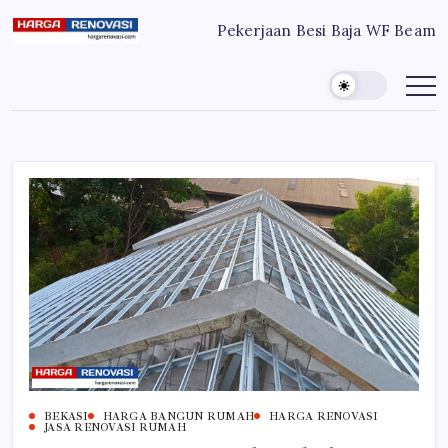
Skip
Pekerjaan Besi Baja WF Beam
to
Harga
Jasa
Bangun
content
Renovasi
Rumah
Bangun
dan
Renovasi
Rumah
Rumah
Murah
Bekasi
-
Jakarta
Jakarta.-
Bekasi
Bali
Denpasar
BEKASI
HARGA BANGUN RUMAH
HARGA RENOVASI
JASA RENOVASI RUMAH