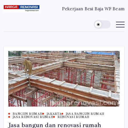
Skip
Pekerjaan Besi Baja WF Beam
to
Harga
Jasa
Bangun
content
Renovasi
Rumah
Bangun
dan
Renovasi
Rumah
Rumah
Murah
Bekasi
-
Jakarta
Jakarta.-
Bekasi
Bali
Denpasar
BANGUN RUMAH
JAKARTA
JASA BANGUN RUMAH
JASA RENOVASI RUMAH
RENOVASI RUMAH
Jasa bangun dan renovasi rumah