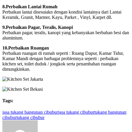
8.Perbaikan Lantai Rumah
Perbaikan lantai disesuiakn dengan kondisi lantainya dari Lantai
Keramik, Granit, Marmer, Kayu, Parket , Vinyl, Karpet dll.
9.Perbaikan Pagar, Teralis, Kanopi
Perbaikan pagar, teralis, kanopi yang kebanyakan berbahan besi dan
aluminium.
10.Perbaikan Ruangan
Perbaikan ruangan di rumah seperti : Ruang Dapur, Kamar Tidur,
Kamar Mandi dengan barbagai problemnya seperti : perbaikan
kitchen set, toilet duduk / jongkok serta penambahan ruangan
dimungkinkan.
Tukang
Tags:
borong
bangunan
jasa tukang bangunan cibubur
jasa tukang cibubur
tukang bangunan
murah
cibubur
tukang cibubur
jatisampurna