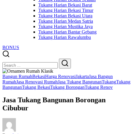
Tukang Harian Bekasi Barat
Tukang Harian Bekasi Timur
Tukang Harian Bekasi Utara
Tukang Harian Medan Satria
Tukang Harian Mustika Jaya
Tukang Harian Bantar Gebang
Tukang Harian Rawalumbu
BONUS
Close
Search
Search
Bangun Rumah
Bekasi
Harga Renovasi
Jakarta
Jasa Bangun
Rumah
Jasa Renovasi Rumah
Jasa Tukang Bangunan
Tukang
Tukang
Bangunan
Tukang Bekasi
Tukang Borongan
Tukang Renov
Jasa Tukang Bangunan Borongan
Cibubur