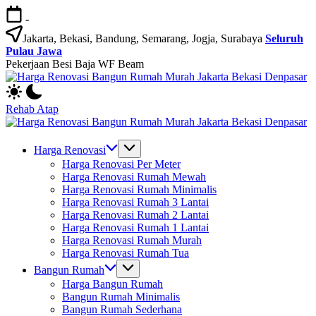
Skip
-
to
content
Jakarta, Bekasi, Bandung, Semarang, Jogja, Surabaya
Seluruh
Pulau Jawa
Pekerjaan Besi Baja WF Beam
H
Jasa
R
Bangun
B
Rehab Atap
Rumah
R
H
dan
M
Jasa
R
Renovasi
Ja
Bangun
B
Harga Renovasi
Rumah
B
Rumah
R
Harga Renovasi Per Meter
Bekasi
D
dan
M
Harga Renovasi Rumah Mewah
-
Renovasi
Ja
Harga Renovasi Rumah Minimalis
Jakarta.-
Rumah
B
Harga Renovasi Rumah 3 Lantai
Bali
Bekasi
D
Harga Renovasi Rumah 2 Lantai
-
Harga Renovasi Rumah 1 Lantai
Jakarta.-
Harga Renovasi Rumah Murah
Bali
Harga Renovasi Rumah Tua
Bangun Rumah
Harga Bangun Rumah
Bangun Rumah Minimalis
Bangun Rumah Sederhana