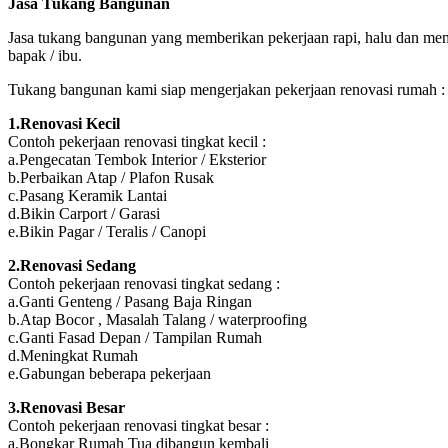
Jasa Tukang Bangunan
Jasa tukang bangunan yang memberikan pekerjaan rapi, halu dan memu
bapak / ibu.
Tukang bangunan kami siap mengerjakan pekerjaan renovasi rumah :
1.Renovasi Kecil
Contoh pekerjaan renovasi tingkat kecil :
a.Pengecatan Tembok Interior / Eksterior
b.Perbaikan Atap / Plafon Rusak
c.Pasang Keramik Lantai
d.Bikin Carport / Garasi
e.Bikin Pagar / Teralis / Canopi
2.Renovasi Sedang
Contoh pekerjaan renovasi tingkat sedang :
a.Ganti Genteng / Pasang Baja Ringan
b.Atap Bocor , Masalah Talang / waterproofing
c.Ganti Fasad Depan / Tampilan Rumah
d.Meningkat Rumah
e.Gabungan beberapa pekerjaan
3.Renovasi Besar
Contoh pekerjaan renovasi tingkat besar :
a.Bongkar Rumah Tua dibangun kembali