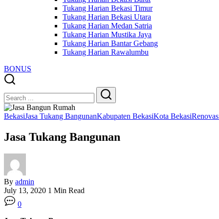
Tukang Harian Bekasi Timur
Tukang Harian Bekasi Utara
Tukang Harian Medan Satria
Tukang Harian Mustika Jaya
Tukang Harian Bantar Gebang
Tukang Harian Rawalumbu
BONUS
Close
Search
Search
Bekasi
Jasa Tukang Bangunan
Kabupaten Bekasi
Kota Bekasi
Renovas
Jasa Tukang Bangunan
By
admin
July 13, 2020
1 Min Read
0