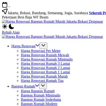
Skip
-
to
content
Jakarta, Bekasi, Bandung, Semarang, Jogja, Surabaya
Seluruh P
Pekerjaan Besi Baja WF Beam
H
Jasa
R
Bangun
B
Rehab Atap
Rumah
R
H
dan
M
Jasa
R
Renovasi
Ja
Bangun
B
Harga Renovasi
Rumah
B
Rumah
R
Harga Renovasi Per Meter
Bekasi
D
dan
M
Harga Renovasi Rumah Mewah
-
Renovasi
Ja
Harga Renovasi Rumah Minimalis
Jakarta.-
Rumah
B
Harga Renovasi Rumah 3 Lantai
Bali
Bekasi
D
Harga Renovasi Rumah 2 Lantai
-
Harga Renovasi Rumah 1 Lantai
Jakarta.-
Harga Renovasi Rumah Murah
Bali
Harga Renovasi Rumah Tua
Bangun Rumah
Harga Bangun Rumah
Bangun Rumah Minimalis
Bangun Rumah Sederhana
Bangun Rumah Modern