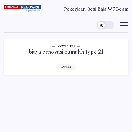
Skip
Pekerjaan Besi Baja WF Beam
to
Harga
Jasa
Bangun
content
Renovasi
Rumah
Bangun
dan
Renovasi
Rumah
Rumah
Murah
Bekasi
-
Jakarta
Jakarta.-
Browse Tag
Bekasi
Bali
biaya renovasi rumahh type 21
Denpasar
1 Article