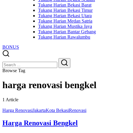
Tukang Harian Bekasi Barat
Tukang Harian Bekasi Timur
Tukang Harian Bekasi Utara
Tukang Harian Medan Satria
Tukang Harian Mustika Jaya
Tukang Harian Bantar Gebang
Tukang Harian Rawalumbu
BONUS
Close
Search
Search
Browse Tag
harga renovasi bengkel
1 Article
Harga Renovasi
Jakarta
Kota Bekasi
Renovasi
Harga Renovasi Bengkel