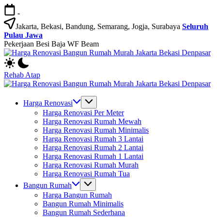
Skip
-
to
content
Jakarta, Bekasi, Bandung, Semarang, Jogja, Surabaya
Seluruh
Pulau Jawa
Pekerjaan Besi Baja WF Beam
H
Jasa
R
Bangun
B
Rehab Atap
Rumah
R
H
dan
M
Jasa
R
Renovasi
Ja
Bangun
B
Harga Renovasi
Rumah
B
Rumah
R
Harga Renovasi Per Meter
Bekasi
D
dan
M
Harga Renovasi Rumah Mewah
-
Renovasi
Ja
Harga Renovasi Rumah Minimalis
Jakarta.-
Rumah
B
Harga Renovasi Rumah 3 Lantai
Bali
Bekasi
D
Harga Renovasi Rumah 2 Lantai
-
Harga Renovasi Rumah 1 Lantai
Jakarta.-
Harga Renovasi Rumah Murah
Bali
Harga Renovasi Rumah Tua
Bangun Rumah
Harga Bangun Rumah
Bangun Rumah Minimalis
Bangun Rumah Sederhana