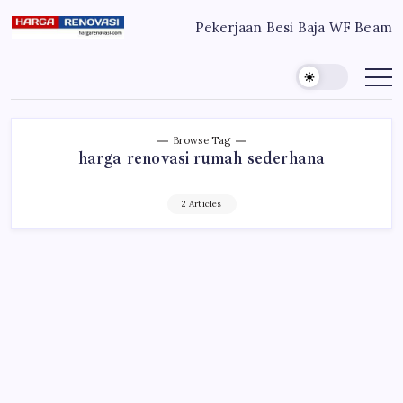
Skip
Pekerjaan Besi Baja WF Beam
to
Harga
Jasa
Bangun
content
Renovasi
Rumah
Bangun
dan
Renovasi
Rumah
Rumah
Murah
Bekasi
-
Jakarta
Jakarta.-
Browse Tag
Bekasi
Bali
harga renovasi rumah sederhana
Denpasar
2 Articles