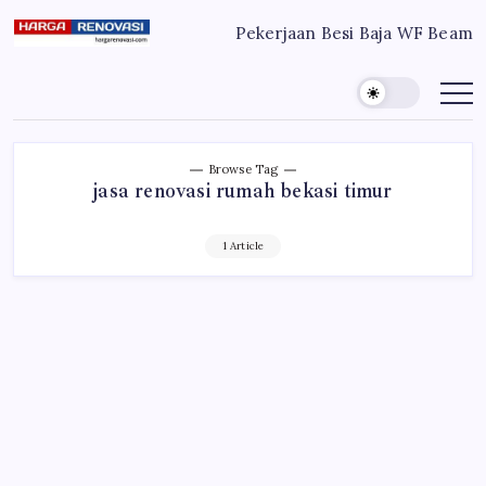
Skip
Pekerjaan Besi Baja WF Beam
to
Harga
Jasa
Bangun
content
Renovasi
Rumah
Bangun
dan
Renovasi
Rumah
Rumah
Murah
Bekasi
-
Jakarta
Jakarta.-
Browse Tag
Bekasi
Bali
jasa renovasi rumah bekasi timur
Denpasar
1 Article