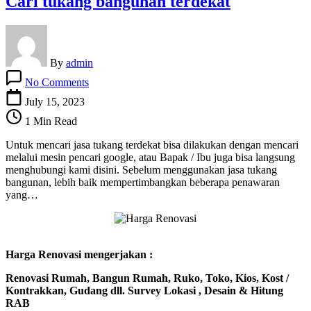
Cari tukang bangunan terdekat
By
admin
on
No Comments
Cari
tukang
July 15, 2023
bangunan
1 Min Read
terdekat
Untuk mencari jasa tukang terdekat bisa dilakukan dengan mencari
melalui mesin pencari google, atau Bapak / Ibu juga bisa langsung
menghubungi kami disini. Sebelum menggunakan jasa tukang
bangunan, lebih baik mempertimbangkan beberapa penawaran
yang…
Harga Renovasi mengerjakan :
Renovasi Rumah, Bangun Rumah, Ruko, Toko, Kios, Kost /
Kontrakkan, Gudang dll. Survey Lokasi , Desain & Hitung
RAB