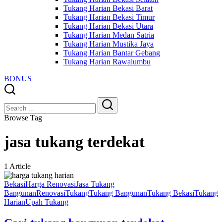
Tukang Harian Bekasi Barat
Tukang Harian Bekasi Timur
Tukang Harian Bekasi Utara
Tukang Harian Medan Satria
Tukang Harian Mustika Jaya
Tukang Harian Bantar Gebang
Tukang Harian Rawalumbu
BONUS
Close
Search
Search
Browse Tag
jasa tukang terdekat
1 Article
Bekasi
Harga Renovasi
Jasa Tukang
Bangunan
Renovasi
Tukang
Tukang Bangunan
Tukang Bekasi
Tukang
Harian
Upah Tukang