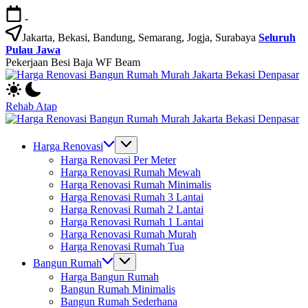
Skip
-
to
content
Jakarta, Bekasi, Bandung, Semarang, Jogja, Surabaya
Seluruh
Pulau Jawa
Pekerjaan Besi Baja WF Beam
H
Jasa
R
Bangun
B
Rehab Atap
Rumah
R
H
dan
M
Jasa
R
Renovasi
Ja
Bangun
B
Harga Renovasi
Rumah
B
Rumah
R
Harga Renovasi Per Meter
Bekasi
D
dan
M
Harga Renovasi Rumah Mewah
-
Renovasi
Ja
Harga Renovasi Rumah Minimalis
Jakarta.-
Rumah
B
Harga Renovasi Rumah 3 Lantai
Bali
Bekasi
D
Harga Renovasi Rumah 2 Lantai
-
Harga Renovasi Rumah 1 Lantai
Jakarta.-
Harga Renovasi Rumah Murah
Bali
Harga Renovasi Rumah Tua
Bangun Rumah
Harga Bangun Rumah
Bangun Rumah Minimalis
Bangun Rumah Sederhana