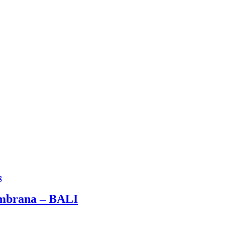
g
embrana – BALI