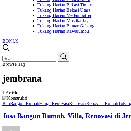
Tukang Harian Bekasi Timur
Tukang Harian Bekasi Utara
Tukang Harian Medan Satria
Tukang Harian Mustika Jaya
Tukang Harian Bantar Gebang
Tukang Harian Rawalumbu
BONUS
Close
Search
Search
Browse Tag
jembrana
1 Article
Bali
Bangun Rumah
Harga Renovasi
Renovasi
Renovasi Rumah
Tukan
Jasa Bangun Rumah, Villa, Renovasi di J