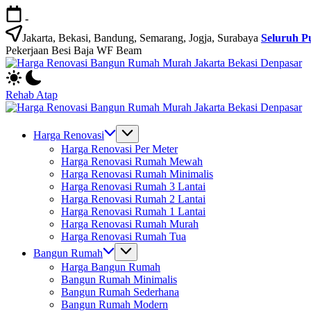
Skip
-
to
content
Jakarta, Bekasi, Bandung, Semarang, Jogja, Surabaya
Seluruh P
Pekerjaan Besi Baja WF Beam
H
Jasa
R
Bangun
B
Rehab Atap
Rumah
R
H
dan
M
Jasa
R
Renovasi
Ja
Bangun
B
Harga Renovasi
Rumah
B
Rumah
R
Harga Renovasi Per Meter
Bekasi
D
dan
M
Harga Renovasi Rumah Mewah
-
Renovasi
Ja
Harga Renovasi Rumah Minimalis
Jakarta.-
Rumah
B
Harga Renovasi Rumah 3 Lantai
Bali
Bekasi
D
Harga Renovasi Rumah 2 Lantai
-
Harga Renovasi Rumah 1 Lantai
Jakarta.-
Harga Renovasi Rumah Murah
Bali
Harga Renovasi Rumah Tua
Bangun Rumah
Harga Bangun Rumah
Bangun Rumah Minimalis
Bangun Rumah Sederhana
Bangun Rumah Modern