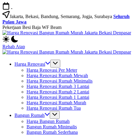
Skip
-
to
content
Jakarta, Bekasi, Bandung, Semarang, Jogja, Surabaya
Seluruh
Pulau Jawa
Pekerjaan Besi Baja WF Beam
H
Jasa
R
Bangun
B
Rehab Atap
Rumah
R
H
dan
M
Jasa
R
Renovasi
Ja
Bangun
B
Harga Renovasi
Rumah
B
Rumah
R
Harga Renovasi Per Meter
Bekasi
D
dan
M
Harga Renovasi Rumah Mewah
-
Renovasi
Ja
Harga Renovasi Rumah Minimalis
Jakarta.-
Rumah
B
Harga Renovasi Rumah 3 Lantai
Bali
Bekasi
D
Harga Renovasi Rumah 2 Lantai
-
Harga Renovasi Rumah 1 Lantai
Jakarta.-
Harga Renovasi Rumah Murah
Bali
Harga Renovasi Rumah Tua
Bangun Rumah
Harga Bangun Rumah
Bangun Rumah Minimalis
Bangun Rumah Sederhana