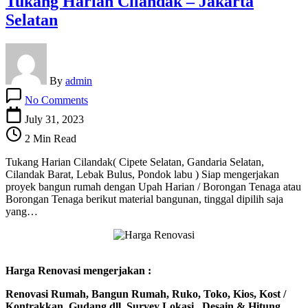
Tukang Harian Cilandak – Jakarta
Selatan
By
admin
on
No Comments
Tukang
Harian
July 31, 2023
Cilandak
2 Min Read
–
Jakarta
Tukang Harian Cilandak( Cipete Selatan, Gandaria Selatan,
Selatan
Cilandak Barat, Lebak Bulus, Pondok labu ) Siap mengerjakan
proyek bangun rumah dengan Upah Harian / Borongan Tenaga atau
Borongan Tenaga berikut material bangunan, tinggal dipilih saja
yang…
Harga Renovasi mengerjakan :
Renovasi Rumah, Bangun Rumah, Ruko, Toko, Kios, Kost /
Kontrakkan, Gudang dll. Survey Lokasi , Desain & Hitung