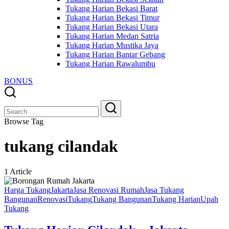
Tukang Harian Bekasi Barat
Tukang Harian Bekasi Timur
Tukang Harian Bekasi Utara
Tukang Harian Medan Satria
Tukang Harian Mustika Jaya
Tukang Harian Bantar Gebang
Tukang Harian Rawalumbu
BONUS
Close
Search
Search
Browse Tag
tukang cilandak
1 Article
Harga Tukang
Jakarta
Jasa Renovasi Rumah
Jasa Tukang
Bangunan
Renovasi
Tukang
Tukang Bangunan
Tukang Harian
Upah
Tukang