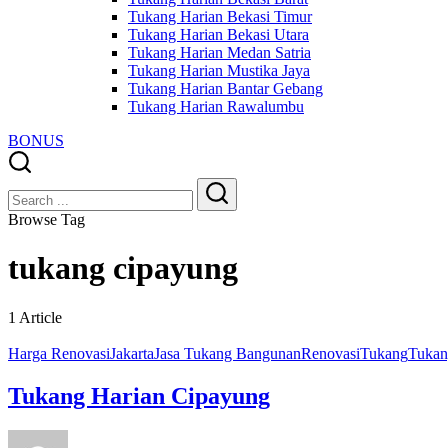
Tukang Harian Bekasi Timur
Tukang Harian Bekasi Utara
Tukang Harian Medan Satria
Tukang Harian Mustika Jaya
Tukang Harian Bantar Gebang
Tukang Harian Rawalumbu
BONUS
Close
Search
Search
Browse Tag
tukang cipayung
1 Article
Harga Renovasi
Jakarta
Jasa Tukang Bangunan
Renovasi
Tukang
Tukan
Tukang Harian Cipayung