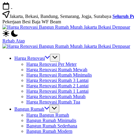
Skip
-
to
content
Jakarta, Bekasi, Bandung, Semarang, Jogja, Surabaya
Seluruh P
Pekerjaan Besi Baja WF Beam
H
Jasa
R
Bangun
B
Rehab Atap
Rumah
R
H
dan
M
Jasa
R
Renovasi
Ja
Bangun
B
Harga Renovasi
Rumah
B
Rumah
R
Harga Renovasi Per Meter
Bekasi
D
dan
M
Harga Renovasi Rumah Mewah
-
Renovasi
Ja
Harga Renovasi Rumah Minimalis
Jakarta.-
Rumah
B
Harga Renovasi Rumah 3 Lantai
Bali
Bekasi
D
Harga Renovasi Rumah 2 Lantai
-
Harga Renovasi Rumah 1 Lantai
Jakarta.-
Harga Renovasi Rumah Murah
Bali
Harga Renovasi Rumah Tua
Bangun Rumah
Harga Bangun Rumah
Bangun Rumah Minimalis
Bangun Rumah Sederhana
Bangun Rumah Modern