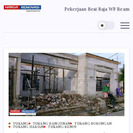
Skip
Pekerjaan Besi Baja WF Beam
to
Harga
Jasa
Bangun
content
Renovasi
Rumah
Bangun
dan
Renovasi
Rumah
Rumah
Murah
Bekasi
-
Jakarta
Jakarta.-
Bekasi
Bali
Denpasar
TUKANG
TUKANG BANGUNAN
TUKANG BORONGAN
TUKANG HARIAN
TUKANG RENOV