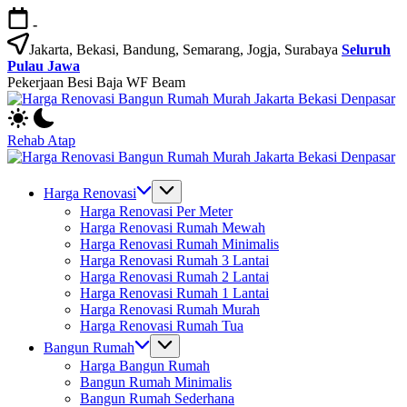
Skip
-
to
content
Jakarta, Bekasi, Bandung, Semarang, Jogja, Surabaya
Seluruh
Pulau Jawa
Pekerjaan Besi Baja WF Beam
H
Jasa
R
Bangun
B
Rehab Atap
Rumah
R
H
dan
M
Jasa
R
Renovasi
Ja
Bangun
B
Harga Renovasi
Rumah
B
Rumah
R
Harga Renovasi Per Meter
Bekasi
D
dan
M
Harga Renovasi Rumah Mewah
-
Renovasi
Ja
Harga Renovasi Rumah Minimalis
Jakarta.-
Rumah
B
Harga Renovasi Rumah 3 Lantai
Bali
Bekasi
D
Harga Renovasi Rumah 2 Lantai
-
Harga Renovasi Rumah 1 Lantai
Jakarta.-
Harga Renovasi Rumah Murah
Bali
Harga Renovasi Rumah Tua
Bangun Rumah
Harga Bangun Rumah
Bangun Rumah Minimalis
Bangun Rumah Sederhana