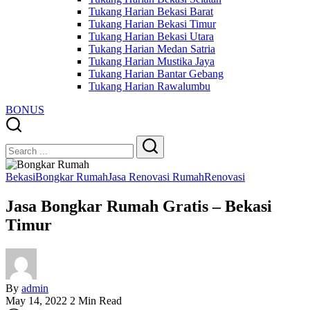
Tukang Harian Bekasi Barat
Tukang Harian Bekasi Timur
Tukang Harian Bekasi Utara
Tukang Harian Medan Satria
Tukang Harian Mustika Jaya
Tukang Harian Bantar Gebang
Tukang Harian Rawalumbu
BONUS
Close
Search
Search
Bekasi
Bongkar Rumah
Jasa Renovasi Rumah
Renovasi
Jasa Bongkar Rumah Gratis – Bekasi
Timur
By
admin
May 14, 2022
2 Min Read