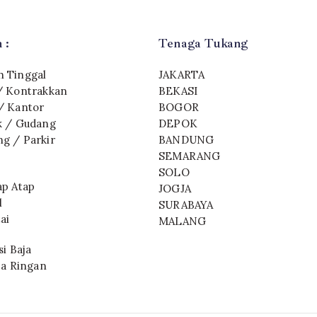
 :
Tenaga Tukang
 Tinggal
JAKARTA
/ Kontrakkan
BEKASI
/ Kantor
BOGOR
k / Gudang
DEPOK
g / Parkir
BANDUNG
SEMARANG
SOLO
ap Atap
JOGJA
l
SURABAYA
ai
MALANG
i Baja
ja Ringan