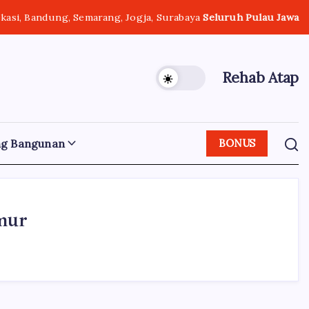
ekasi, Bandung, Semarang, Jogja, Surabaya
Seluruh Pulau Jawa
Rehab Atap
ng Bangunan
BONUS
mur