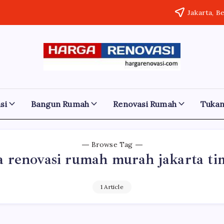
Jakarta, B
Harga
Jasa
Bangun
Renovasi
Rumah
dan
Bangun
Renovasi
si
Bangun Rumah
Renovasi Rumah
Tuka
Rumah
Rumah
Bekasi
-
Murah
Jakarta.-
Bali
Browse Tag
Jakarta
sa renovasi rumah murah jakarta ti
Bekasi
Denpasar
1 Article