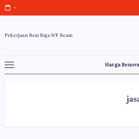
Skip
-
to
content
Pekerjaan Besi Baja WF Beam
Harga Renova
ja