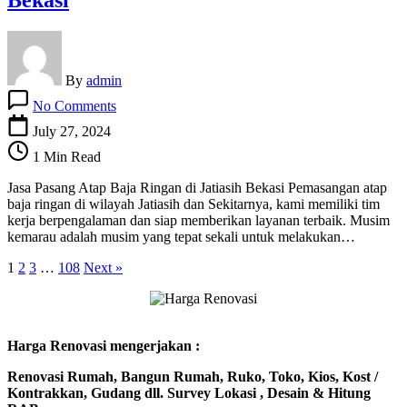
By
admin
on
No Comments
Jasa
Pasang
July 27, 2024
Atap
1 Min Read
Baja
Ringan
Jasa Pasang Atap Baja Ringan di Jatiasih Bekasi Pemasangan atap
di
baja ringan di wilayah Jatiasih dan Sekitarnya, kami memiliki tim
Jatiasih
kerja berpengalaman dan siap memberikan layanan terbaik. Musim
Bekasi
kemarau adalah musim yang tepat sekali untuk melakukan…
1
2
3
…
108
Next »
Harga Renovasi mengerjakan :
Renovasi Rumah, Bangun Rumah, Ruko, Toko, Kios, Kost /
Kontrakkan, Gudang dll. Survey Lokasi , Desain & Hitung