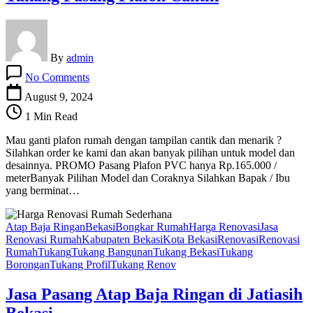
By
admin
on
No Comments
Tukang
Pasang
August 9, 2024
Plafon
1 Min Read
Cantik
Mau ganti plafon rumah dengan tampilan cantik dan menarik ?
Silahkan order ke kami dan akan banyak pilihan untuk model dan
desainnya. PROMO Pasang Plafon PVC hanya Rp.165.000 /
meterBanyak Pilihan Model dan Coraknya Silahkan Bapak / Ibu
yang berminat…
Atap Baja Ringan
Bekasi
Bongkar Rumah
Harga Renovasi
Jasa
Renovasi Rumah
Kabupaten Bekasi
Kota Bekasi
Renovasi
Renovasi
Rumah
Tukang
Tukang Bangunan
Tukang Bekasi
Tukang
Borongan
Tukang Profil
Tukang Renov
Jasa Pasang Atap Baja Ringan di Jatiasih
Bekasi