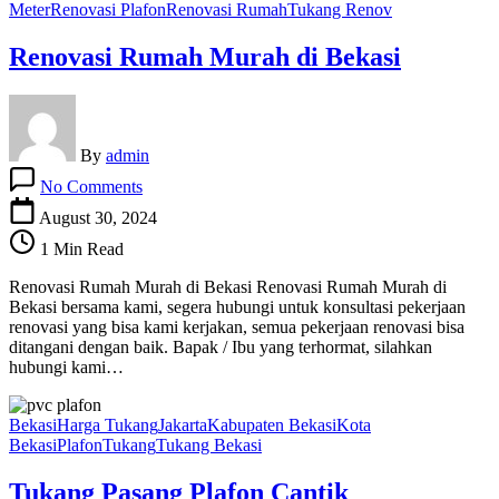
Meter
Renovasi Plafon
Renovasi Rumah
Tukang Renov
Renovasi Rumah Murah di Bekasi
By
admin
on
No Comments
Renovasi
Rumah
August 30, 2024
Murah
1 Min Read
di
Bekasi
Renovasi Rumah Murah di Bekasi Renovasi Rumah Murah di
Bekasi bersama kami, segera hubungi untuk konsultasi pekerjaan
renovasi yang bisa kami kerjakan, semua pekerjaan renovasi bisa
ditangani dengan baik. Bapak / Ibu yang terhormat, silahkan
hubungi kami…
Bekasi
Harga Tukang
Jakarta
Kabupaten Bekasi
Kota
Bekasi
Plafon
Tukang
Tukang Bekasi
Tukang Pasang Plafon Cantik