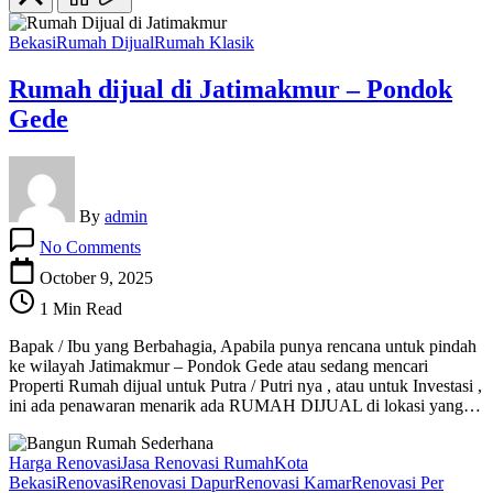
Bekasi
Rumah Dijual
Rumah Klasik
Rumah dijual di Jatimakmur – Pondok
Gede
By
admin
on
No Comments
Rumah
dijual
October 9, 2025
di
1 Min Read
Jatimakmur
–
Bapak / Ibu yang Berbahagia, Apabila punya rencana untuk pindah
Pondok
ke wilayah Jatimakmur – Pondok Gede atau sedang mencari
Gede
Properti Rumah dijual untuk Putra / Putri nya , atau untuk Investasi ,
ini ada penawaran menarik ada RUMAH DIJUAL di lokasi yang…
Harga Renovasi
Jasa Renovasi Rumah
Kota
Bekasi
Renovasi
Renovasi Dapur
Renovasi Kamar
Renovasi Per