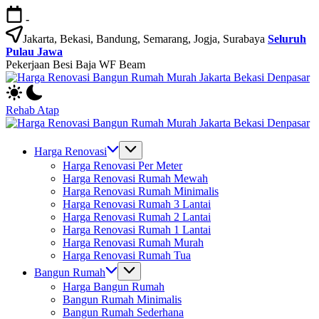
Skip
-
to
content
Jakarta, Bekasi, Bandung, Semarang, Jogja, Surabaya
Seluruh
Pulau Jawa
Pekerjaan Besi Baja WF Beam
Harga
Jasa
Bangun
Rehab Atap
Rumah
Renovasi
dan
Harga
Jasa
Renovasi
Bangun
Bangun
Harga Renovasi
Rumah
Rumah
Renovasi
Harga Renovasi Per Meter
Bekasi
Rumah
dan
Harga Renovasi Rumah Mewah
-
Renovasi
Bangun
Harga Renovasi Rumah Minimalis
Jakarta.-
Murah
Rumah
Harga Renovasi Rumah 3 Lantai
Bali
Bekasi
Rumah
Harga Renovasi Rumah 2 Lantai
Jakarta
-
Harga Renovasi Rumah 1 Lantai
Jakarta.-
Murah
Harga Renovasi Rumah Murah
Bekasi
Bali
Harga Renovasi Rumah Tua
Jakarta
Bangun Rumah
Denpasar
Harga Bangun Rumah
Bekasi
Bangun Rumah Minimalis
Bangun Rumah Sederhana